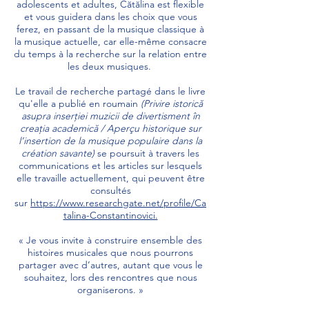
adolescents et adultes, Cătălina est flexible
et vous guidera dans les choix que vous
ferez, en passant de la musique classique à
la musique actuelle, car elle-même consacre
du temps à la recherche sur la relation entre
les deux musiques.
Le travail de recherche partagé dans le livre
qu'elle a publié en roumain
(Privire istorică
asupra inserției muzicii de divertisment în
creația academică / Aperçu historique sur
l’insertion de la musique populaire dans la
création savante)
se poursuit à travers les
communications et les articles sur lesquels
elle travaille actuellement, qui peuvent être
consultés
sur
https://www.researchgate.net/profile/Ca
talina-Constantinovici.
« Je vous invite à construire ensemble des
histoires musicales que nous pourrons
partager avec d’autres, autant que vous le
souhaitez, lors des rencontres que nous
organiserons. »