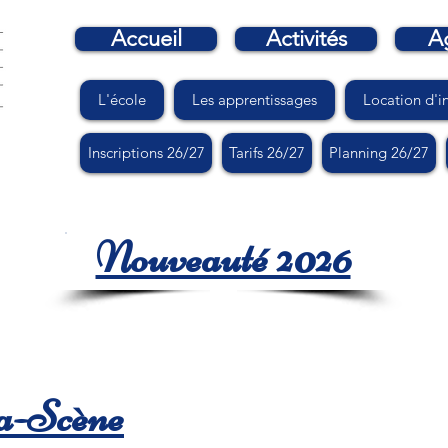
Accueil
Activités
A
L'école
Les apprentissages
Location d'i
Inscriptions 26/27
Tarifs 26/27
Planning 26/27
Nouveauté 2026
a-Scène