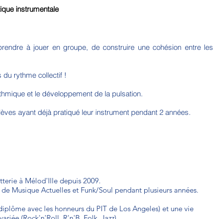
ique instrumentale
apprendre à jouer en groupe, de construire une cohésion entre les
 du rythme collectif !
rythmique et le développement de la pulsation.
s élèves ayant déjà pratiqué leur instrument pendant 2 années.
tterie à Mélod'Ille depuis 2009.
s de Musique Actuelles et Funk/Soul pendant plusieurs années.
(diplôme avec les honneurs du PIT de Los Angeles) et une vie
ariée (Rock'n'Roll, R'n'B, Folk, Jazz).